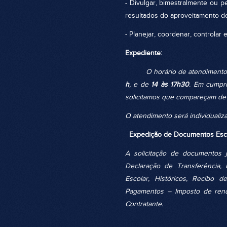
- Divulgar, bimestralmente ou p
resultados do aproveitamento de
- Planejar, coordenar, controlar 
Expediente:
O horário de atendimento na S
h
, e de
14 às 17h30
. Em cumpr
solicitamos que compareçam de 
O atendimento será individualiz
Expedição de Documentos Esco
A solicitação de documentos j
Declaração de Transferência, 
Escolar, Históricos, Recibo 
Pagamentos – Imposto de rend
Contratante.